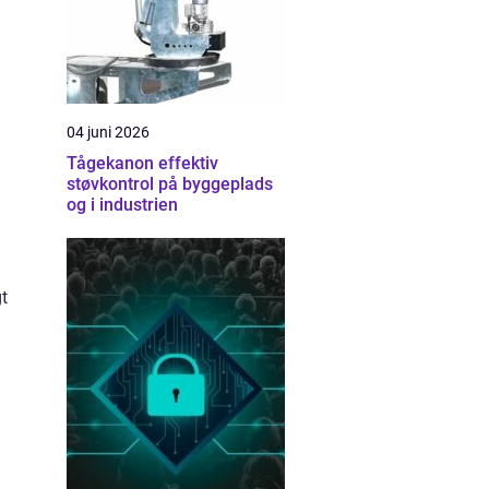
04 juni 2026
Tågekanon effektiv
støvkontrol på byggeplads
og i industrien
gt