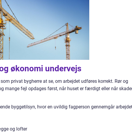
t og økonomi undervejs
t som privat bygherre at se, om arbejdet udføres korrekt. Rør og
, og mange fejl opdages først, når huset er færdigt eller når skad
ende byggetilsyn, hvor en uvildig fagperson gennemgår arbejde
ægge og lofter