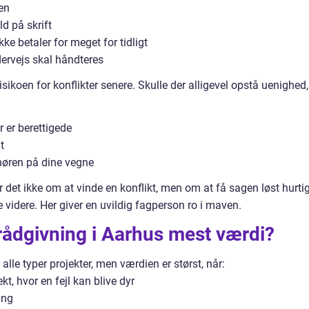
ven
ld på skrift
ke betaler for meget for tidligt
ervejs skal håndteres
koen for konflikter senere. Skulle der alligevel opstå uenighed,
 er berettigede
t
nøren på dine vegne
r det ikke om at vinde en konflikt, men om at få sagen løst hurti
 videre. Her giver en uvildig fagperson ro i maven.
rådgivning i Aarhus mest værdi?
lle typer projekter, men værdien er størst, når:
kt, hvor en fejl kan blive dyr
ing