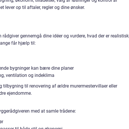
ing, økonomi, tilladelser, valg af løsninger og kontrol af
 lever op til aftaler, regler og dine ønsker.
en rådgiver gennemgå dine idéer og vurdere, hvad der er realistisk
ange får hjælp til:
rende bygninger kan bære dine planer
ing, ventilation og indeklima
g tilbygning til renovering af ældre murermestervillaer eller
ldre ejendomme.
yggerådgiveren med at samle trådene:
ør
 passer til både stil og økonomi