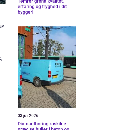
Tømrer grenå kvalitet,
erfaring og tryghed i dit
byggeri
av
,
03 juli 2026
Diamantboring roskilde
præcise huller i beton og