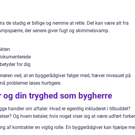
ns de stadig er billige og nemme at rette. Det kan være alt fra
 dampspærre, der senere giver fugt og skimmelsvamp.
akten
 dokumenterede
betyder for dig
renøren ved, at en byggerådgiver følger med, hæver niveauet på
må problemer løses hurtigere.
er og din tryghed som bygherre
gge handler om aftaler. Hvad er egentlig inkluderet i tilbuddet?
elser? Og hvem betaler, hvis noget viser sig at være udført forker
ng af kontrakter en vigtig rolle. En byggerådgiver kan hjælpe me