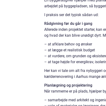
En byggerådgiver hjælper med planlægn
arbejdet på byggepladsen, så byggeriet
I praksis ser det typisk sådan ud:
Rådgivning før du går i gang
Allerede inden projektet starter, kan 
og hvad der kan blive unødigt dyrt. M
– at afklare behov og ønsker
– at lægge et realistisk budget
– at vurdere, om grunden og eksiste
– at tage højde for energikrav, isoler
Her kan vi tale om alt fra nybyggeri o
kælderrenovering i Aarhus mange æ
Planlægning og projektering
Når rammerne er på plads, hjælper b
– samarbejde med arkitekt og ingeni
– valg af materialer og løsninger, der