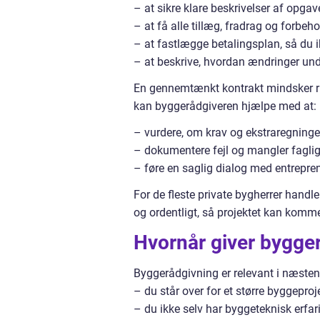
– at sikre klare beskrivelser af opga
– at få alle tillæg, fradrag og forbeho
– at fastlægge betalingsplan, så du ik
– at beskrive, hvordan ændringer und
En gennemtænkt kontrakt mindsker risi
kan byggerådgiveren hjælpe med at:
– vurdere, om krav og ekstraregninger
– dokumentere fejl og mangler faglig
– føre en saglig dialog med entrepre
For de fleste private bygherrer handle
og ordentligt, så projektet kan komme
Hvornår giver bygge
Byggerådgivning er relevant i næsten a
– du står over for et større byggeproje
– du ikke selv har byggeteknisk erfar