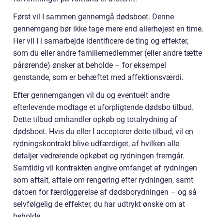
Først vil I sammen gennemgå dødsboet. Denne
gennemgang bør ikke tage mere end allerhøjest en time.
Her vil I i samarbejde identificere de ting og effekter,
som du eller andre familiemedlemmer (eller andre tætte
pårørende) ønsker at beholde – for eksempel
genstande, som er behæftet med affektionsværdi.
Efter gennemgangen vil du og eventuelt andre
efterlevende modtage et uforpligtende dødsbo tilbud.
Dette tilbud omhandler opkøb og totalrydning af
dødsboet. Hvis du eller I accepterer dette tilbud, vil en
rydningskontrakt blive udfærdiget, af hvilken alle
detaljer vedrørende opkøbet og rydningen fremgår.
Samtidig vil kontrakten angive omfanget af rydningen
som aftalt, aftale om rengøring efter rydningen, samt
datoen for færdiggørelse af dødsborydningen – og så
selvfølgelig de effekter, du har udtrykt ønske om at
beholde.