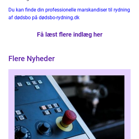
Du kan finde din professionelle marskandiser til rydning
af dødsbo på dødsbo-rydning.dk
Få læst flere indlæg her
Flere Nyheder