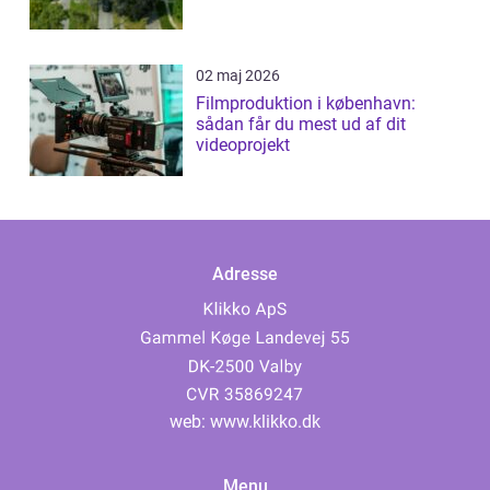
02 maj 2026
Filmproduktion i københavn:
sådan får du mest ud af dit
videoprojekt
Adresse
web:
www.klikko.dk
Menu