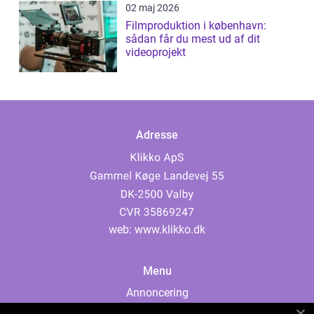
02 maj 2026
Filmproduktion i københavn:
sådan får du mest ud af dit
videoprojekt
Adresse
web:
www.klikko.dk
Menu
Annoncering
Om os