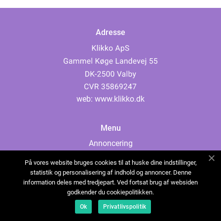
Adresse
web:
www.klikko.dk
Menu
Annoncering
Om os
På vores website bruges cookies til at huske dine indstillinger,
Cookies
statistik og personalisering af indhold og annoncer. Denne
information deles med tredjepart. Ved fortsat brug af websiden
Kontakt os
godkender du cookiepolitikken.
Sitemap
Ok
Privatlivspolitik