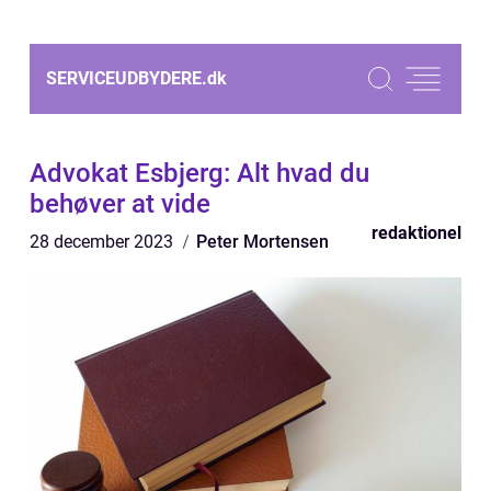
SERVICEUDBYDERE.
dk
Advokat Esbjerg: Alt hvad du
behøver at vide
redaktionel
28 december 2023
Peter Mortensen