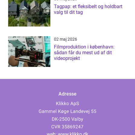
Tagpap: et fleksibelt og holdbart
valg til dit tag
02 maj 2026
Filmproduktion i københavn:
sådan får du mest ud af dit
videoprojekt
Adresse
web:
www.klikko.dk