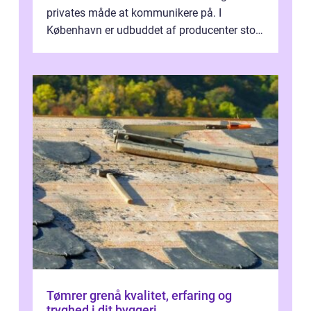
privates måde at kommunikere på. I
København er udbuddet af producenter stort,
og mulighederne er mange lige fra små,
inti...
Tømrer grenå kvalitet, erfaring og
tryghed i dit byggeri