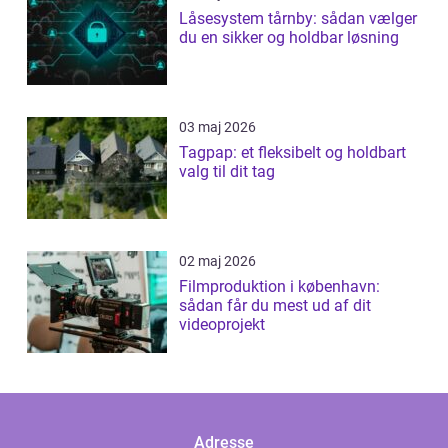
Låsesystem tårnby: sådan vælger
du en sikker og holdbar løsning
03 maj 2026
Tagpap: et fleksibelt og holdbart
valg til dit tag
02 maj 2026
Filmproduktion i københavn:
sådan får du mest ud af dit
videoprojekt
Adresse