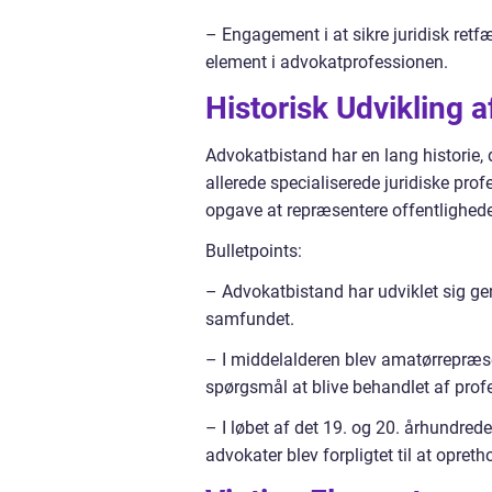
– Engagement i at sikre juridisk retfæ
element i advokatprofessionen.
Historisk Udvikling 
Advokatbistand har en lang historie, d
allerede specialiserede juridiske prof
opgave at repræsentere offentligheden
Bulletpoints:
– Advokatbistand har udviklet sig gen
samfundet.
– I middelalderen blev amatørrepræse
spørgsmål at blive behandlet af profes
– I løbet af det 19. og 20. århundred
advokater blev forpligtet til at opreth