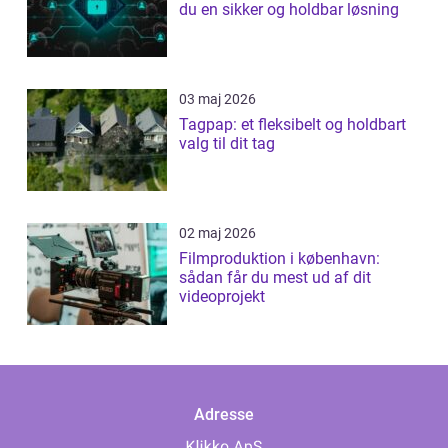
du en sikker og holdbar løsning
03 maj 2026
Tagpap: et fleksibelt og holdbart
valg til dit tag
02 maj 2026
Filmproduktion i københavn:
sådan får du mest ud af dit
videoprojekt
Adresse