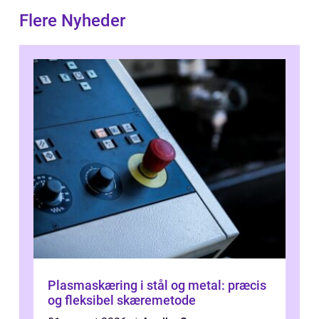
Flere Nyheder
Plasmaskæring i stål og metal: præcis
og fleksibel skæremetode