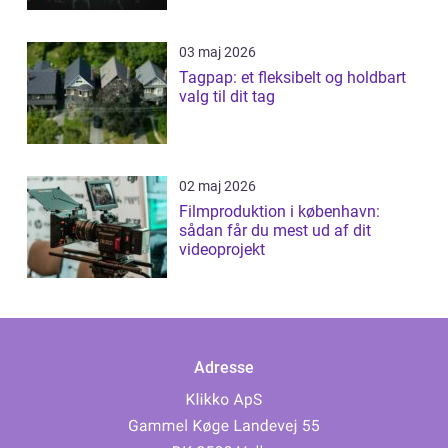
03 maj 2026
Tagpap: et fleksibelt og holdbart
valg til dit tag
02 maj 2026
Filmproduktion i københavn:
sådan får du mest ud af dit
videoprojekt
Adresse