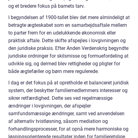
og et bredere fokus på barnets tarv.
I begyndelsen af 1900-tallet blev det mere almindeligt at
betragte ægteskabet som en samarbejdsaftale mellem
to parter frem for en udelukkende økonomisk eller
praktisk aftale. Dette skifte afspejles i lovgivningen og
den juridiske praksis. Efter Anden Verdenskrig begyndte
juridiske ordninger for skilsmisse og formuefordeling at
udvikle sig, og dermed blev rettigheder og pligter for
både ægtefæller og børn mere regulerede.
I dag er det fokus på at opretholde et balanceret juridisk
system, der beskytter familiemedlemmers interesser og
sikrer retfærdighed. Dette ses ved regelmæssige
ændringer i lovgivningen, der afspejler
samfundsmæssige ændringer, samt ved anvendelsen
af alternativ tvistløsning, såsom mediation og
forhandlingsprocesser, for at opnå mere harmoniske og
løsningsorienterede resultater inden for familieretslige