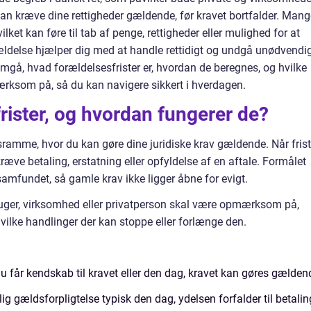
kan kræve dine rettigheder gældende, før kravet bortfalder. Mang
vilket kan føre til tab af penge, rettigheder eller mulighed for at
rældelse hjælper dig med at handle rettidigt og undgå unødvendi
nemgå, hvad forældelsesfrister er, hvordan de beregnes, og hvilke
rksom på, så du kan navigere sikkert i hverdagen.
rister, og hvordan fungerer de?
sramme, hvor du kan gøre dine juridiske krav gældende. Når fris
 kræve betaling, erstatning eller opfyldelse af en aftale. Formålet
samfundet, så gamle krav ikke ligger åbne for evigt.
bruger, virksomhed eller privatperson skal være opmærksom på,
hvilke handlinger der kan stoppe eller forlænge den.
du får kendskab til kravet eller den dag, kravet kan gøres gælden
 gældsforpligtelse typisk den dag, ydelsen forfalder til betalin