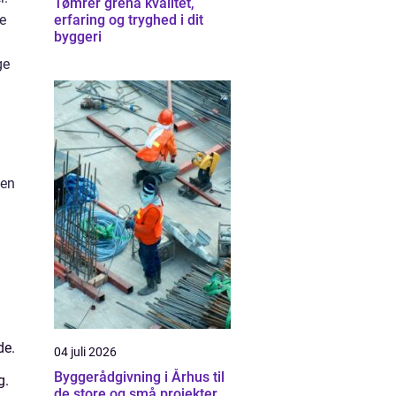
Tømrer grenå kvalitet,
e
erfaring og tryghed i dit
byggeri
ge
ten
de.
04 juli 2026
Byggerådgivning i Århus til
g.
de store og små projekter