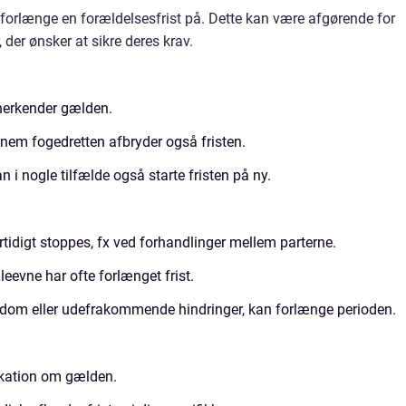
r forlænge en forældelsesfrist på. Dette kan være afgørende for
der ønsker at sikre deres krav.
anerkender gælden.
nnem fogedretten afbryder også fristen.
 i nogle tilfælde også starte fristen på ny.
ertidigt stoppes, fx ved forhandlinger mellem parterne.
evne har ofte forlænget frist.
gdom eller udefrakommende hindringer, kan forlænge perioden.
kation om gælden.