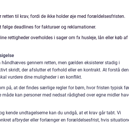
retten til krav, fordi de ikke holder øje med forældelsesfristen.
følge deadlines for fakturaer og reklamationer.
ne rettigheder overholdes i sager om fx husleje, lån eller køb af
sigelse
an håndhæves gennem retten, men gælden eksisterer stadig i
ivt skridt, der afslutter et forhold eller en kontrakt. At forstå de
kal vurdere dine muligheder i en konflikt.
på, at der findes særlige regler for børn, hvor fristen typisk fø
e måde kan personer med nedsat rådighed over egne midler hav
 og kende undtagelserne kan du undgå, at et krav går tabt. Vi
ret afbryder eller forlænger en forældelsesfrist, hvis situation