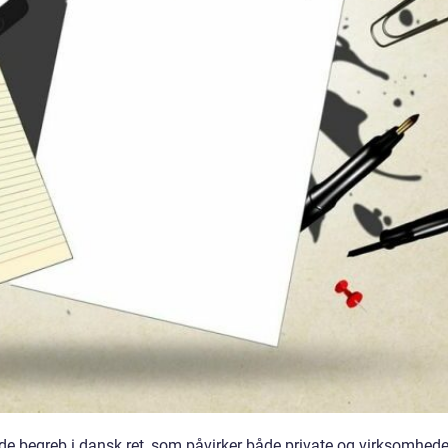
de begreb i dansk ret, som påvirker både private og virksomhede