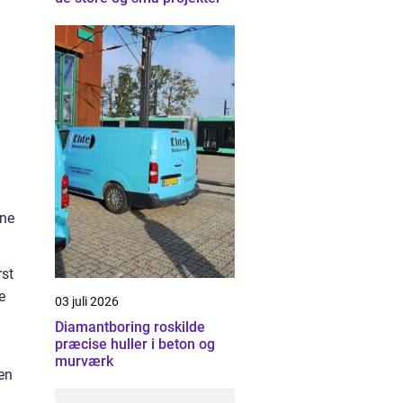
nne
rst
e
03 juli 2026
Diamantboring roskilde
præcise huller i beton og
murværk
en