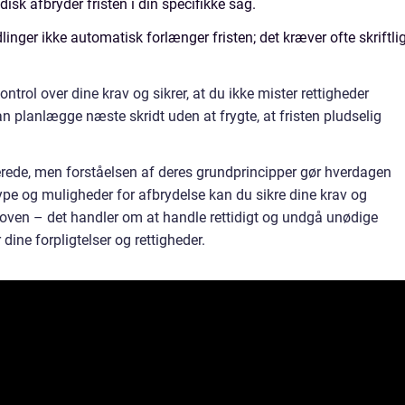
disk afbryder fristen i din specifikke sag.
ger ikke automatisk forlænger fristen; det kræver ofte skriftli
ntrol over dine krav og sikrer, at du ikke mister rettigheder
an planlægge næste skridt uden at frygte, at fristen pludselig
erede, men forståelsen af deres grundprincipper gør hverdagen
 type og muligheder for afbrydelse kan du sikre dine krav og
 loven – det handler om at handle rettidigt og undgå unødige
dine forpligtelser og rettigheder.