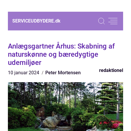
SERVICEUDBYDERE.
dk
Anlægsgartner Århus: Skabning af
naturskønne og bæredygtige
udemiljøer
redaktionel
10 januar 2024
Peter Mortensen