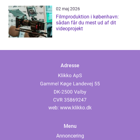
02 maj 2026
Filmproduktion i københavn:
sådan får du mest ud af dit
videoprojekt
Adresse
web:
www.klikko.dk
Menu
Annoncering