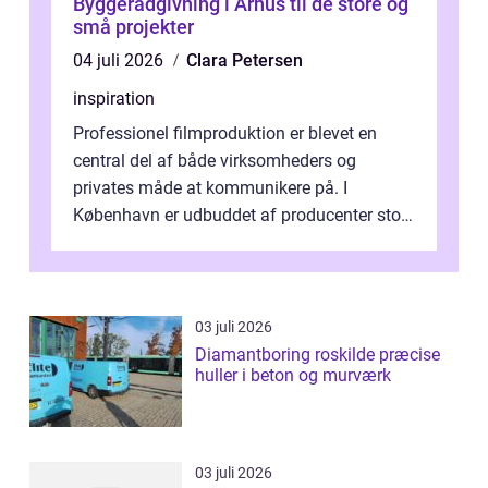
Byggerådgivning i Århus til de store og
små projekter
04 juli 2026
Clara Petersen
inspiration
Professionel filmproduktion er blevet en
central del af både virksomheders og
privates måde at kommunikere på. I
København er udbuddet af producenter stort,
og mulighederne er mange lige fra små,
inti...
03 juli 2026
Diamantboring roskilde præcise
huller i beton og murværk
03 juli 2026