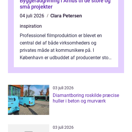
Byggerådgivning i Århus til de store og
små projekter
04 juli 2026
Clara Petersen
inspiration
Professionel filmproduktion er blevet en
central del af både virksomheders og
privates måde at kommunikere på. I
København er udbuddet af producenter stort,
og mulighederne er mange lige fra små,
inti...
03 juli 2026
Diamantboring roskilde præcise
huller i beton og murværk
03 juli 2026