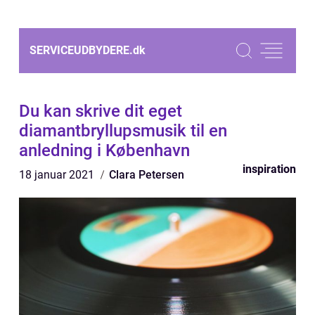
SERVICEUDBYDERE.
dk
Du kan skrive dit eget
diamantbryllupsmusik til en
anledning i København
inspiration
18 januar 2021
Clara Petersen