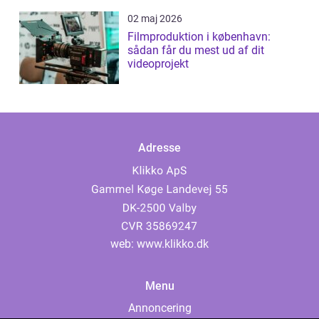
02 maj 2026
Filmproduktion i københavn:
sådan får du mest ud af dit
videoprojekt
Adresse
web:
www.klikko.dk
Menu
Annoncering