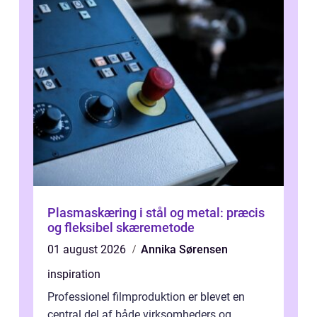
Plasmaskæring i stål og metal: præcis
og fleksibel skæremetode
01 august 2026
Annika Sørensen
inspiration
Professionel filmproduktion er blevet en
central del af både virksomheders og