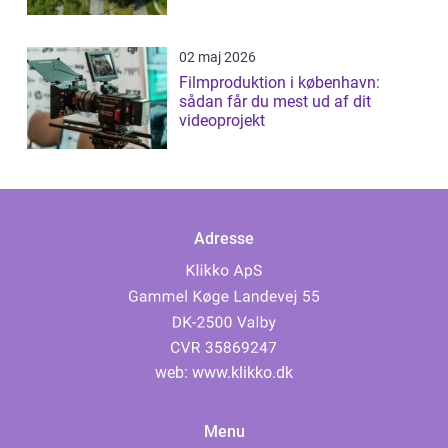
02 maj 2026
Filmproduktion i københavn:
sådan får du mest ud af dit
videoprojekt
Adresse
web:
www.klikko.dk
Menu