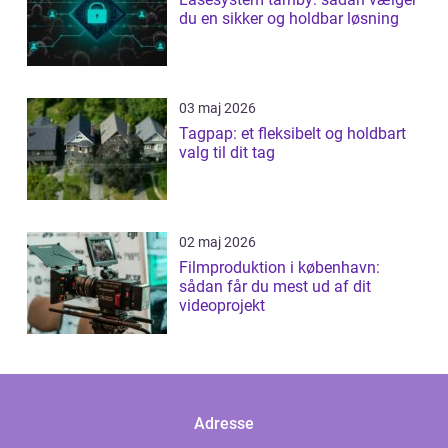
du en sikker og holdbar løsning
03 maj 2026
Tagpap: et fleksibelt og holdbart
valg til dit tag
02 maj 2026
Filmproduktion i københavn:
sådan får du mest ud af dit
videoprojekt
Adresse