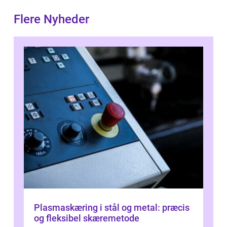
Flere Nyheder
Plasmaskæring i stål og metal: præcis
og fleksibel skæremetode