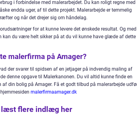
forbrug i forbindelse med malerarbejdet. Du kan roligt regne med 
ske endda uger, af til dette projekt. Malerarbejde er temmelig
æfter og når det drejer sig om håndelag.
 forudsætninger for at kunne levere det ønskede resultat. Og med
an du være helt sikker på at du vil kunne have glæde af dette
ste malerfirma på Amager?
vad der svarer til spidsen af en jetjager på indvendig maling af
ade denne opgave til Malerkanonen. Du vil altid kunne finde en
af din bolig på Amager. Få et godt tilbud på malerarbejde udfø
ia hjemmesiden
malerfirmaamager.dk
 læst flere indlæg her