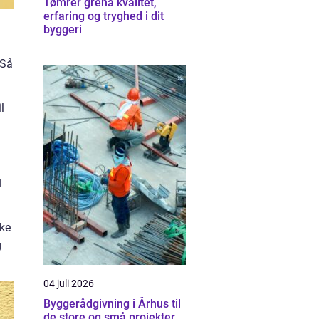
Tømrer grenå kvalitet,
erfaring og tryghed i dit
byggeri
 Så
l
l
kke
g
04 juli 2026
Byggerådgivning i Århus til
de store og små projekter