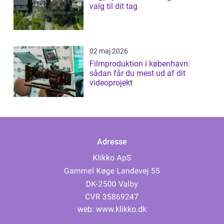
valg til dit tag
02 maj 2026
Filmproduktion i københavn:
sådan får du mest ud af dit
videoprojekt
Adresse
web:
www.klikko.dk