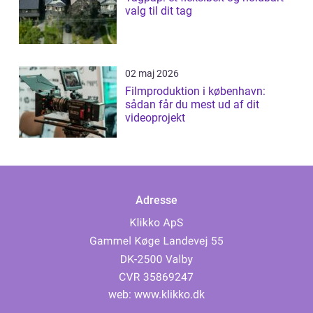
valg til dit tag
02 maj 2026
Filmproduktion i københavn:
sådan får du mest ud af dit
videoprojekt
Adresse
web:
www.klikko.dk