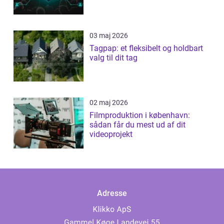
03 maj 2026
Tagpap: et fleksibelt og holdbart
valg til dit tag
02 maj 2026
Filmproduktion i københavn:
sådan får du mest ud af dit
videoprojekt
Adresse