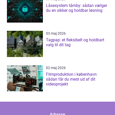
Låsesystem tårnby: sådan vælger
du en sikker og holdbar løsning
03 maj 2026
Tagpap: et fleksibelt og holdbart
valg til dit tag
02 maj 2026
Filmproduktion i københavn:
sådan får du mest ud af dit
videoprojekt
Adresse