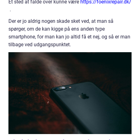
Et sted at falde over kunne være
https://foenixrepair.dk/
.
Der er jo aldrig nogen skade sket ved, at man så
spørger, om de kan kigge på ens anden type
smartphone, for man kan jo altid få et nej, og så er man
tilbage ved udgangspunktet.