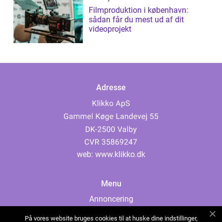
Filmproduktion i københavn:
sådan får du mest ud af dit
videoprojekt
Adresse
web:
www.klikko.dk
Menu
Annoncering
Om os
På vores website bruges cookies til at huske dine indstillinger,