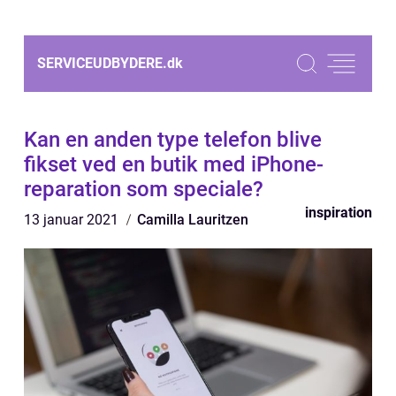
SERVICEUDBYDERE.
dk
Kan en anden type telefon blive
fikset ved en butik med iPhone-
reparation som speciale?
inspiration
13 januar 2021
Camilla Lauritzen