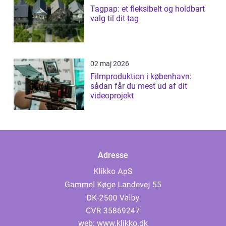
Tagpap: et fleksibelt og holdbart
valg til dit tag
02 maj 2026
Filmproduktion i københavn:
sådan får du mest ud af dit
videoprojekt
Adresse
web:
www.klikko.dk