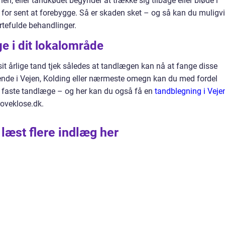
en, eller tandkødet begynder at trække sig tilbage eller bløde i
 for sent at forebygge. Så er skaden sket – og så kan du muligv
rtefulde behandlinger.
e i dit lokalområde
it årlige tand tjek således at tandlægen kan nå at fange disse
ende i Vejen, Kolding eller nærmeste omegn kan du med fordel
faste tandlæge – og her kan du også få en
tandblegning i Veje
oveklose.dk.
 læst flere indlæg her