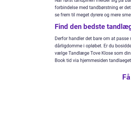
Når først tandpinen melder sig på ban
forbindelse med tandbørstning er det
se frem til meget dyrere og mere sme
Find den bedste tandlæg
Derfor handler det bare om at passe s
dårligdomme i opløbet. Er du bosidd
vælge Tandlæge Tove Klose som din 
Book tid via hjemmesiden tandlaeget
Få