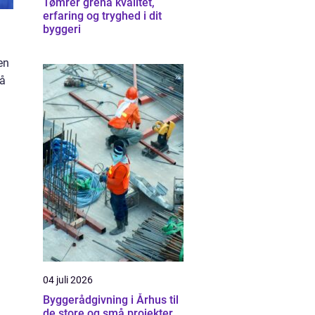
Tømrer grenå kvalitet,
erfaring og tryghed i dit
byggeri
en
så
å
04 juli 2026
Byggerådgivning i Århus til
de store og små projekter