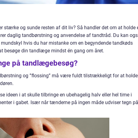
er stærke og sunde resten af dit liv? Så handler det om at holde 
er daglig tandbørstning og anvendelse af tandtråd. Du kan og
riel mundskyl hvis du har mistanke om en begyndende tandkøds
 at besøge din tandlæge mindst én gang om året.
enge på tandlægebesøg?
ørstning og ”flossing” må være fuldt tilstrækkeligt for at holde
døren.
 ideen i at skulle tilbringe en ubehagelig halv eller hel time i
enter i gabet. Især når tænderne på ingen måde udviser tegn p