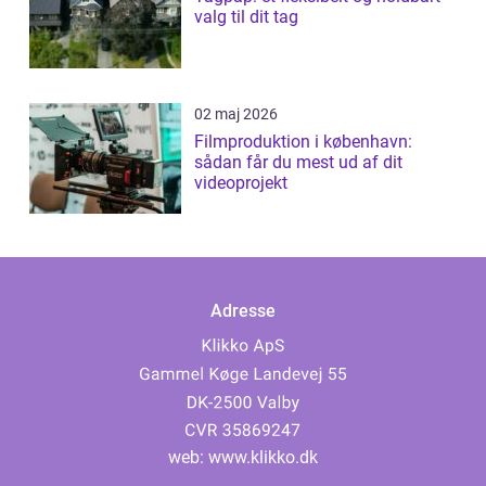
valg til dit tag
02 maj 2026
Filmproduktion i københavn:
sådan får du mest ud af dit
videoprojekt
Adresse
web:
www.klikko.dk