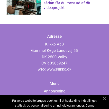
sådan får du mest ud af dit
videoprojekt
Adresse
web:
www.klikko.dk
Menu
Annoncering
Om os
På vores website bruges cookies til at huske dine indstillinger,
Cookies
statistik og personalisering af indhold og annoncer. Denne