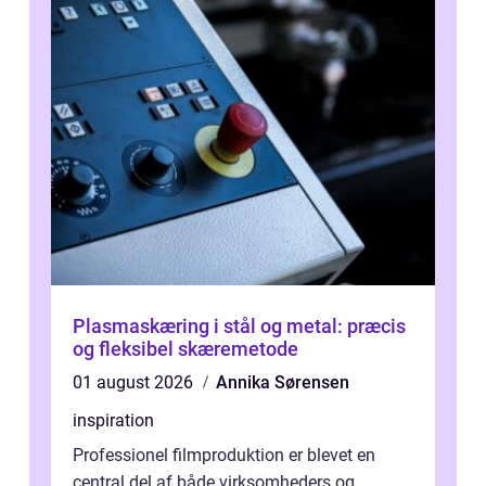
Plasmaskæring i stål og metal: præcis
og fleksibel skæremetode
01 august 2026
Annika Sørensen
inspiration
Professionel filmproduktion er blevet en
central del af både virksomheders og