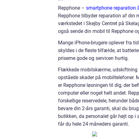
Repphone –
smartphone reparation 
Repphone tilbyder reparation af din 
værkstedet i Skejby Centret på Skelag
også sende din mobil til Repphone og
Mange iPhone-brugere oplever fra tid t
skyldes i de fleste tilfælde, at batteri
priserne gode og servicen hurtig.
Flækkede mobilskærme, udskiftning af
opståede skader på mobiltelefoner. M
er Repphone løsningen til dig, der befi
computer eller noget helt andet. Rep
forskellige reservedele, herunder båd
bevare din 2-års garanti, skal du bru
butikken, da personalet går højt op i
får du hele 24 måneders garanti.