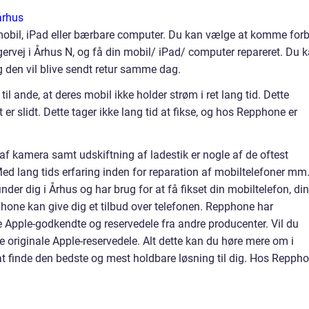
århus
mobil, iPad eller bærbare computer. Du kan vælge at komme forb
ervej i Århus N, og få din mobil/ iPad/ computer repareret. Du 
 den vil blive sendt retur samme dag.
il ande, at deres mobil ikke holder strøm i ret lang tid. Dette
et er slidt. Dette tager ikke lang tid at fikse, og hos Repphone er
 kamera samt udskiftning af ladestik er nogle af de oftest
ed lang tids erfaring inden for reparation af mobiltelefoner mm.
nder dig i Århus og har brug for at få fikset din mobiltelefon, din
phone kan give dig et tilbud over telefonen. Repphone har
e Apple-godkendte og reservedele fra andre producenter. Vil du
ge originale Apple-reservedele. Alt dette kan du høre mere om i
 at finde den bedste og mest holdbare løsning til dig. Hos Repph