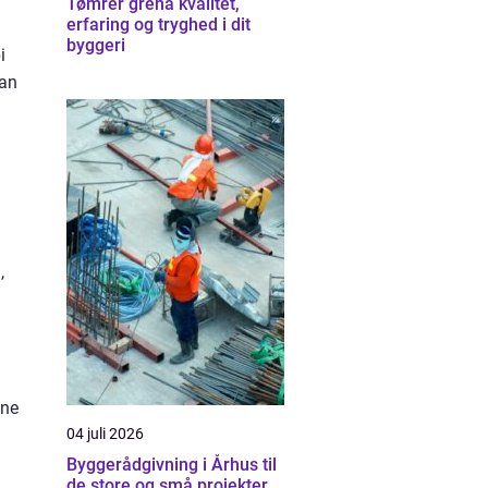
Tømrer grenå kvalitet,
erfaring og tryghed i dit
byggeri
i
kan
,
one
04 juli 2026
Byggerådgivning i Århus til
de store og små projekter