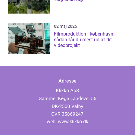
02 maj 2026
Filmproduktion i københavn:
sådan får du mest ud af dit
videoprojekt
Adresse
web:
www.klikko.dk