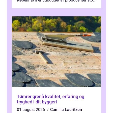
København er udbuddet af producenter stort,
og mulighederne er mange lige fra små,
inti...
Tømrer grenå kvalitet, erfaring og
tryghed i dit byggeri
01 august 2026
Camilla Lauritzen