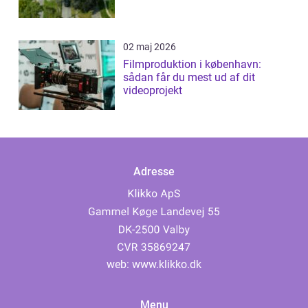
02 maj 2026
Filmproduktion i københavn:
sådan får du mest ud af dit
videoprojekt
Adresse
web:
www.klikko.dk
Menu