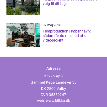
valg til dit tag
02 maj 2026
Filmproduktion i københavn:
sådan får du mest ud af dit
videoprojekt
Adresse
web:
www.klikko.dk