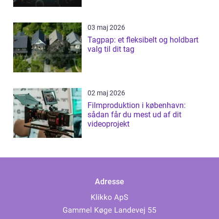
03 maj 2026
Tagpap: et fleksibelt og holdbart
valg til dit tag
02 maj 2026
Filmproduktion i københavn:
sådan får du mest ud af dit
videoprojekt
Adresse