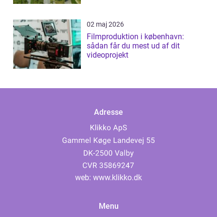
02 maj 2026
Filmproduktion i københavn:
sådan får du mest ud af dit
videoprojekt
Adresse
web:
www.klikko.dk
Menu