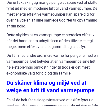
Der er faktisk rigtig mange penge at spare ved at skifte
fyret ud med en moderne luft til vand varmepumpe. De
mest energi effektive varmepumper kan spare dig for
over halvdelen af dine samlede udgifter til opvarmning
af din bolig.
Dette skyldes at en varmepumpe er særdeles effektiv
når det handler om udnyttelsen af den tilførte energi –
meget mere effektiv end et gammelt og slidt fyr.
Du får, med andre ord, mere varme for pengene med en
varmepumpe. Det betyder at en varmepumpe sine lidt
høje etablerings omkostninger til trods er det mest
økonomiske valg for dig og din familie.
Du skåner klima og miljø ved at
vælge en luft til vand varmepumpe
En af de helt fede sidegevinster ved at skifte fyret ud
med en luft til vand varmepumpe er at du på den måde