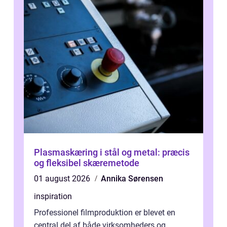
Plasmaskæring i stål og metal: præcis
og fleksibel skæremetode
01 august 2026
Annika Sørensen
inspiration
Professionel filmproduktion er blevet en
central del af både virksomheders og