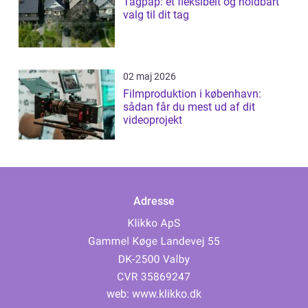
Tagpap: et fleksibelt og holdbart
valg til dit tag
02 maj 2026
Filmproduktion i københavn:
sådan får du mest ud af dit
videoprojekt
Adresse
web:
www.klikko.dk