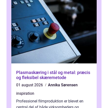
Plasmaskæring i stål og metal: præcis
og fleksibel skæremetode
01 august 2026
Annika Sørensen
inspiration
Professionel filmproduktion er blevet en
central del af både virksomheders og