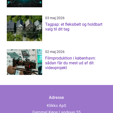
03 maj 2026
Tagpap: et fleksibelt og holdbart
valg til dit tag
02 maj 2026
Filmproduktion i københavn:
sådan får du mest ud af dit
videoprojekt
Adresse