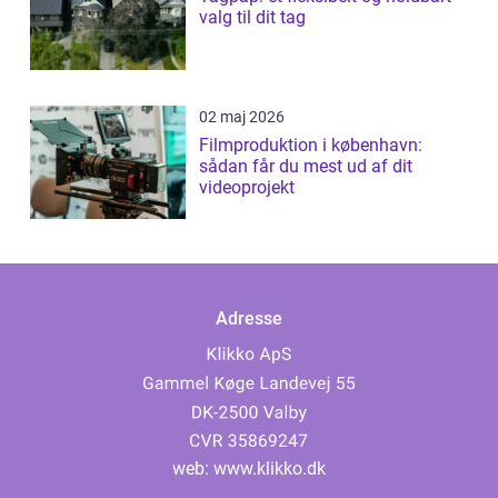
valg til dit tag
02 maj 2026
Filmproduktion i københavn:
sådan får du mest ud af dit
videoprojekt
Adresse
web:
www.klikko.dk