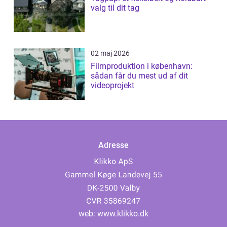
valg til dit tag
02 maj 2026
Filmproduktion i københavn:
sådan får du mest ud af dit
videoprojekt
Adresse
web:
www.klikko.dk