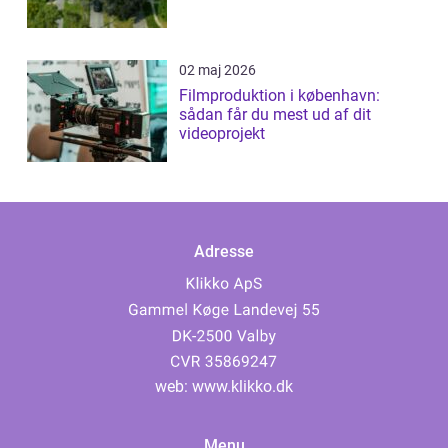
02 maj 2026
Filmproduktion i københavn:
sådan får du mest ud af dit
videoprojekt
Adresse
web:
www.klikko.dk
Menu