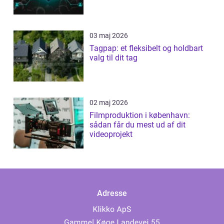
03 maj 2026
Tagpap: et fleksibelt og holdbart
valg til dit tag
02 maj 2026
Filmproduktion i københavn:
sådan får du mest ud af dit
videoprojekt
Adresse