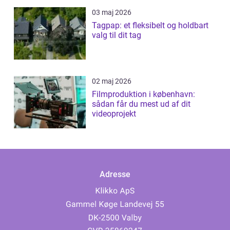
03 maj 2026
Tagpap: et fleksibelt og holdbart
valg til dit tag
02 maj 2026
Filmproduktion i københavn:
sådan får du mest ud af dit
videoprojekt
Adresse