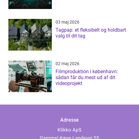
03 maj 2026
Tagpap: et fleksibelt og holdbart
valg til dit tag
02 maj 2026
Filmproduktion i københavn:
sådan får du mest ud af dit
videoprojekt
Adresse