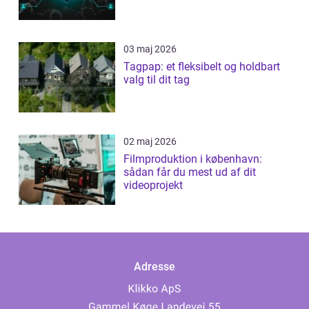
03 maj 2026
Tagpap: et fleksibelt og holdbart
valg til dit tag
02 maj 2026
Filmproduktion i københavn:
sådan får du mest ud af dit
videoprojekt
Adresse