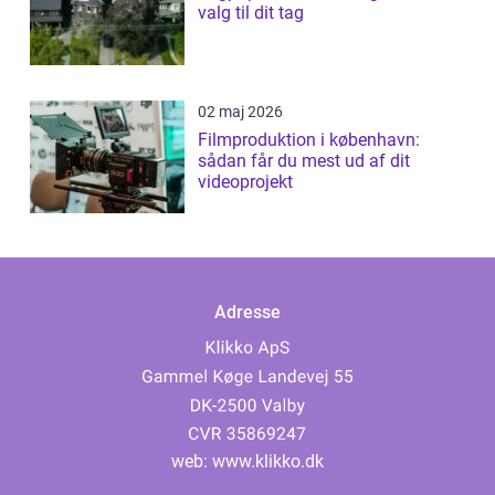
valg til dit tag
02 maj 2026
Filmproduktion i københavn:
sådan får du mest ud af dit
videoprojekt
Adresse
web:
www.klikko.dk