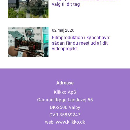
valg til dit tag
02 maj 2026
Filmproduktion i københavn:
sådan får du mest ud af dit
videoprojekt
Adresse
web:
www.klikko.dk