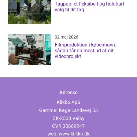
Tagpap: et fleksibelt og holdbart
valg til dit tag
02 maj 2026
Filmproduktion i københavn:
sådan får du mest ud af dit
videoprojekt
Adresse
web:
www.klikko.dk