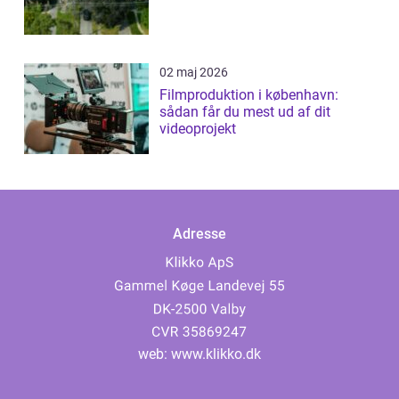
02 maj 2026
Filmproduktion i københavn:
sådan får du mest ud af dit
videoprojekt
Adresse
web:
www.klikko.dk