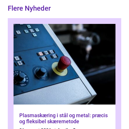
Flere Nyheder
Plasmaskæring i stål og metal: præcis
og fleksibel skæremetode