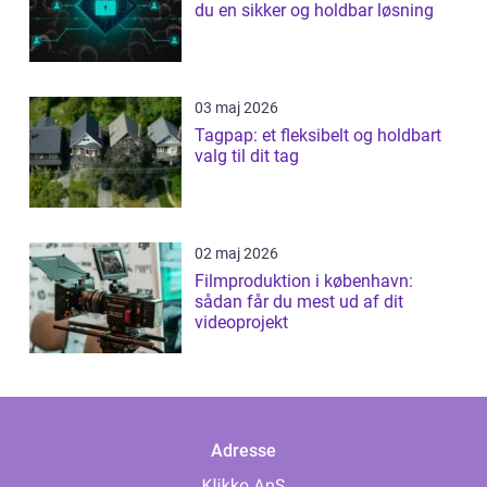
du en sikker og holdbar løsning
03 maj 2026
Tagpap: et fleksibelt og holdbart
valg til dit tag
02 maj 2026
Filmproduktion i københavn:
sådan får du mest ud af dit
videoprojekt
Adresse